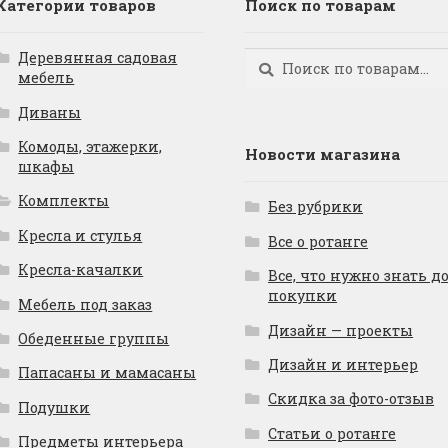
Категории товаров
Поиск по товарам
Деревянная садовая
Искать:
Поиск
мебель
Диваны
Комоды, этажерки,
Новости магазина
шкафы
Комплекты
Без рубрики
Кресла и стулья
Все о ротанге
Кресла-качалки
Все, что нужно знать д
покупки
Мебель под заказ
Дизайн — проекты
Обеденные группы
Дизайн и интерьер
Папасаны и мамасаны
Скидка за фото-отзыв
Подушки
Статьи о ротанге
Предметы интерьера