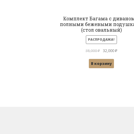
Комплект Багама с диваном
полными бежевыми подушк
(стол овальный)
РАСПРОДАЖА!
Первоначальная
Текущая
38,000
₽
32,000
₽
цена
цена:
В корзину
составляла
32,000 ₽.
38,000 ₽.