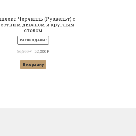
плект Черчилль (Рузвельт) с
местным диваном и круглым
столом
РАСПРОДАЖА!
Первоначальная
Текущая
56,500
₽
52,000
₽
цена
цена:
В корзину
составляла
52,000 ₽.
56,500 ₽.