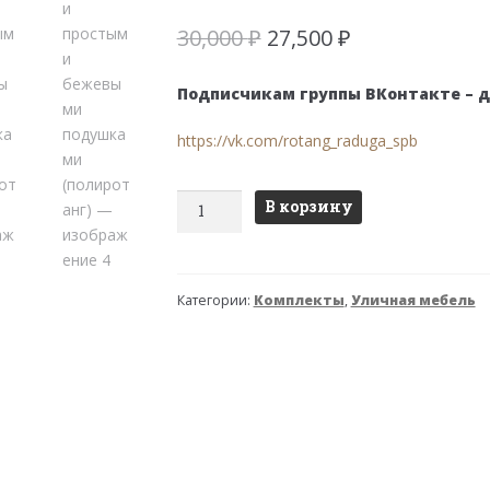
Первоначальная
Текущая
30,000
₽
27,500
₽
цена
цена:
составляла
27,500 ₽.
Подписчикам группы ВКонтакте – 
30,000 ₽.
https://vk.com/rotang_raduga_spb
Количество
В корзину
товара
Комплект
Багама
Категории:
Комплекты
,
Уличная мебель
с
диваном
и
простыми
бежевыми
подушками
(полиротанг)