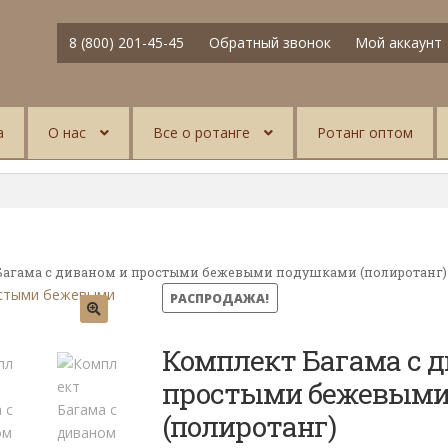
8 (800) 201-45-45
Обратный звонок
Мой аккаунт
а
О нас
Все о ротанге
Ротанг оптом
Багама с диваном и простыми бежевыми подушками (полиротанг)
РАСПРОДАЖА!
Комплект Багама с д
простыми бежевыми
(полиротанг)