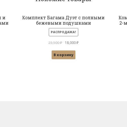
 и
Комплект Багама Дуэт с полными
Ком
ами
бежевыми подушками
2-
РАСПРОДАЖА!
Первоначальная
Текущая
23,500
₽
18,000
₽
цена
цена:
В корзину
составляла
18,000 ₽.
23,500 ₽.