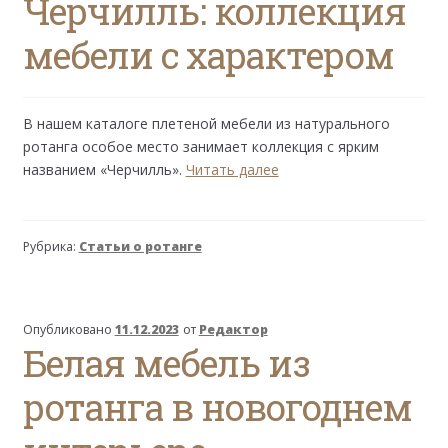
Черчилль: коллекция
мебели с характером
В нашем каталоге плетеной мебели из натурального
ротанга особое место занимает коллекция с ярким
Черчилль:
названием «Черчилль».
Читать далее
коллекция
мебели
с
Рубрика:
Статьи о ротанге
характером
Опубликовано
11.12.2023
от
Редактор
Белая мебель из
ротанга в новогоднем