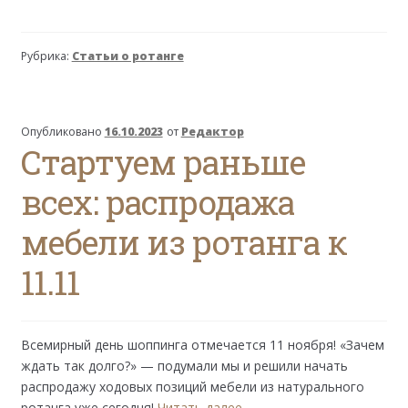
идеальный
диван
для
Рубрика:
Статьи о ротанге
вашей
гостиной
Опубликовано
16.10.2023
от
Редактор
Стартуем раньше
всех: распродажа
мебели из ротанга к
11.11
Всемирный день шоппинга отмечается 11 ноября! «Зачем
ждать так долго?» — подумали мы и решили начать
распродажу ходовых позиций мебели из натурального
Стартуем
ротанга уже сегодня!
Читать далее