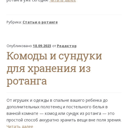
раньше
всех:
распродажа
Рубрика:
Статьи о ротанге
мебели
из
ротанга
к
Опубликовано
18.09.2023
от
Редактор
Комоды и сундуки
11.11
для хранения из
ротанга
От игрушек и одежды в спальне вашего ребенка до
дополнительных полотенец и постельного белья в
ванной комнате — комод или сундук из ротанга — это
простой способ аккуратно хранить вещи вне поля зрения.
Комоды
Читать далее