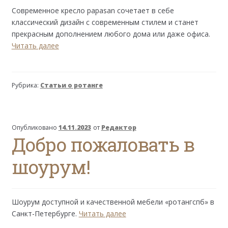
Современное кресло papasan сочетает в себе
классический дизайн с современным стилем и станет
прекрасным дополнением любого дома или даже офиса.
Кресло
Читать далее
Папасан:
уютный
акцент
Рубрика:
Статьи о ротанге
в
вашем
доме
Опубликовано
14.11.2023
от
Редактор
Добро пожаловать в
шоурум!
Шоурум доступной и качественной мебели «ротангспб» в
Добро
Санкт-Петербурге.
Читать далее
пожаловать