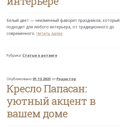
интерьере
Белый цвет — неизменный фаворит праздников, который
подходит для любого интерьера, от традиционного до
Белая
современного.
Читать далее
мебель
из
ротанга
Рубрика:
Статьи о ротанге
в
новогоднем
интерьере
Опубликовано
01.12.2023
от
Редактор
Кресло Папасан:
уютный акцент в
вашем доме