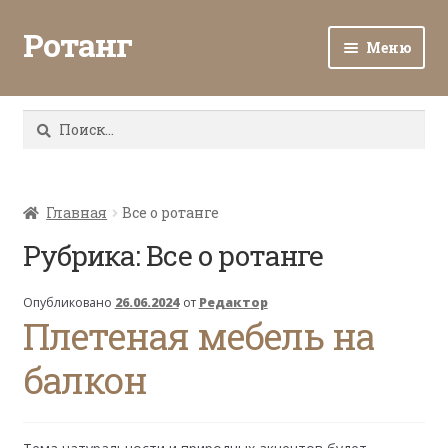
Ротанг
Меню
Разв
Каталог
вло
Найти:
мен
Доставка и оплата
Разв
О нас
вло
Главная
Все о ротанге
мен
Разв
Рубрика:
Все о ротанге
Все о ротанге
вло
мен
Ротанг оптом
Опубликовано
26.06.2024
от
Редактор
Плетеная мебель на
Контакты
балкон