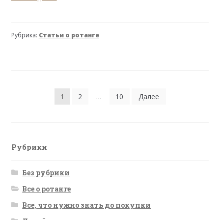
и
сундуки
для
Рубрика:
Статьи о ротанге
хранения
из
ротанга
Пагинация
1
2
…
10
Далее
записей
Рубрики
Без рубрики
Все о ротанге
Все, что нужно знать до покупки