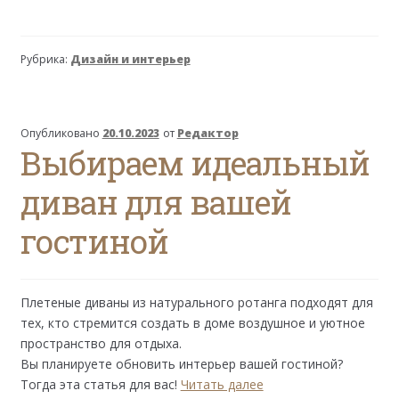
10%
на
обеденные
Рубрика:
Дизайн и интерьер
столы
и
стулья
«Модерн»
Опубликовано
20.10.2023
от
Редактор
Выбираем идеальный
диван для вашей
гостиной
Плетеные диваны из натурального ротанга подходят для
тех, кто стремится создать в доме воздушное и уютное
пространство для отдыха.
Вы планируете обновить интерьер вашей гостиной?
Выбираем
Тогда эта статья для вас!
Читать далее