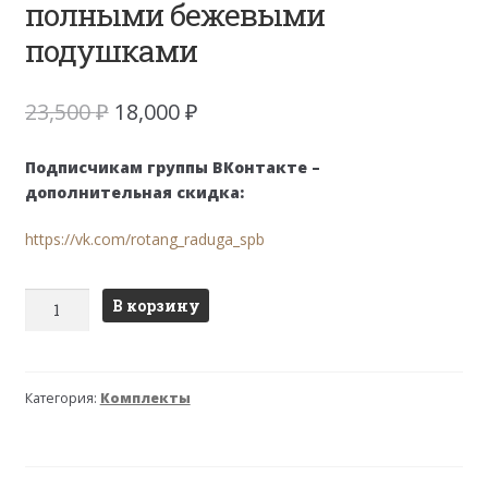
полными бежевыми
подушками
Первоначальная
Текущая
23,500
₽
18,000
₽
цена
цена:
составляла
18,000 ₽.
Подписчикам группы ВКонтакте –
23,500 ₽.
дополнительная скидка:
https://vk.com/rotang_raduga_spb
Количество
В корзину
товара
Комплект
Багама
Категория:
Комплекты
Дуэт
с
полными
бежевыми