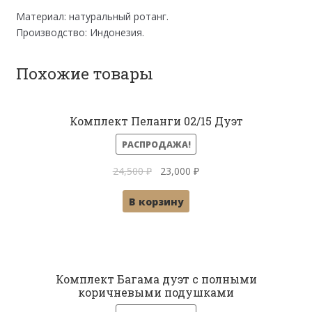
Материал: натуральный ротанг.
Производство: Индонезия.
Похожие товары
Комплект Пеланги 02/15 Дуэт
РАСПРОДАЖА!
Первоначальная
Текущая
24,500
₽
23,000
₽
цена
цена:
В корзину
составляла
23,000 ₽.
24,500 ₽.
Комплект Багама дуэт с полными
коричневыми подушками