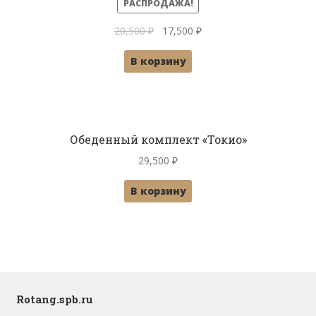
РАСПРОДАЖА!
Первоначальная
Текущая
20,500
₽
17,500
₽
цена
цена:
В корзину
составляла
17,500 ₽.
20,500 ₽.
Обеденный комплект «Токио»
29,500
₽
В корзину
Rotang.spb.ru