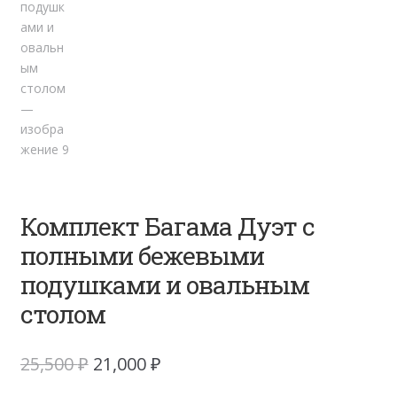
Комплект Багама Дуэт с
полными бежевыми
подушками и овальным
столом
Первоначальная
Текущая
25,500
₽
21,000
₽
цена
цена: