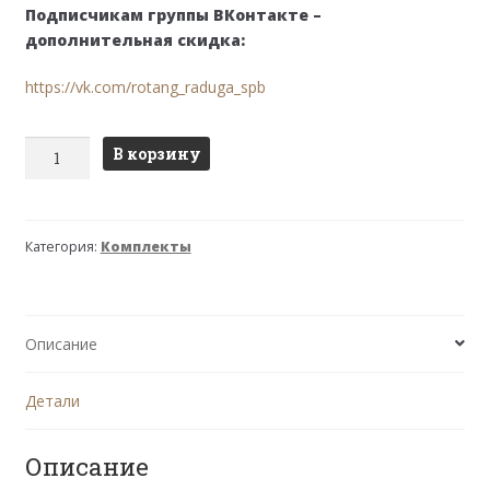
составляла
21,000 ₽.
Подписчикам группы ВКонтакте –
25,500 ₽.
дополнительная скидка:
https://vk.com/rotang_raduga_spb
Количество
В корзину
товара
Комплект
Багама
Категория:
Комплекты
Дуэт
с
полными
бежевыми
Описание
подушками
и
овальным
Детали
столом
Описание