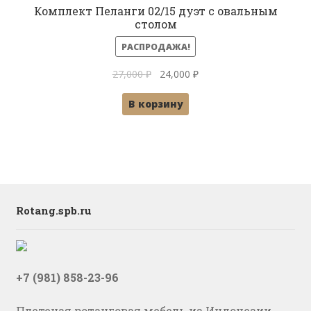
Комплект Пеланги 02/15 дуэт с овальным
столом
РАСПРОДАЖА!
Первоначальная
Текущая
27,000
₽
24,000
₽
цена
цена:
В корзину
составляла
24,000 ₽.
27,000 ₽.
Rotang.spb.ru
+7 (981) 858-23-96
Плетеная ротанговая мебель из Индонезии