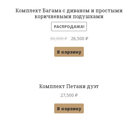
Комплект Багама с диваном и простыми
коричневыми подушками
РАСПРОДАЖА!
Первоначальная
Текущая
30,000
₽
26,500
₽
цена
цена:
В корзину
составляла
26,500 ₽.
30,000 ₽.
Комплект Петани дуэт
27,500
₽
В корзину