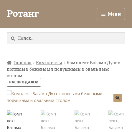
Ротанг
Меню
Разв
Каталог
вло
Найти:
мен
Доставка и оплата
Разв
О нас
вло
Главная
Комплекты
Комплект Багама Дуэт с
полными бежевыми подушками и овальным
мен
Разв
Все о ротанге
столом
вло
РАСПРОДАЖА!
мен
Ротанг оптом
Контакты