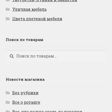
Уличная мебель
Цвета плетеной мебели
Поиск по товарам
Искать:
Поиск
Новости магазина
Без рубрики
Все о ротанге
Все, что нужно знать до покупки