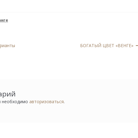
анге
Следующая
арианты
БОГАТЫЙ ЦВЕТ «ВЕНГЕ»
запись:
арий
м необходимо
авторизоваться
.