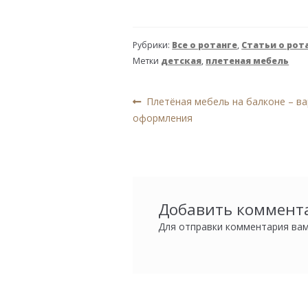
Рубрики:
Все о ротанге
,
Статьи о рот
Метки
детская
,
плетеная мебель
Навигация
Предыдущая
Плетёная мебель на балконе – в
запись:
оформления
по
записям
Добавить коммент
Для отправки комментария ва