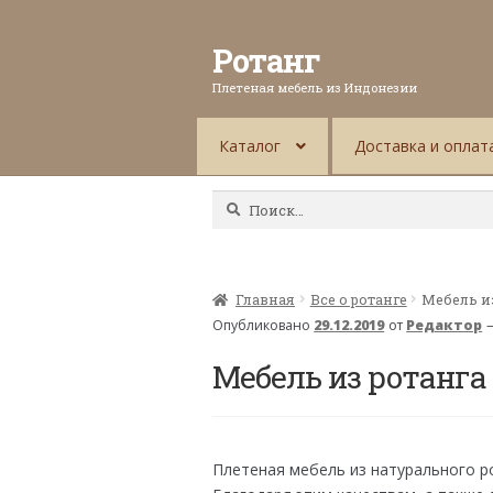
Ротанг
Плетеная мебель из Индонезии
Каталог
Доставка и оплат
Найти:
Главная
Все о ротанге
Мебель и
Опубликовано
29.12.2019
от
Редактор
Мебель из ротанга
Плетеная мебель из натурального р