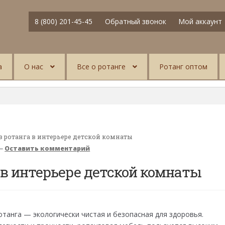
8 (800) 201-45-45
Обратный звонок
Мой аккаунт
а
О нас
Все о ротанге
Ротанг оптом
з ротанга в интерьере детской комнаты
—
Оставить комментарий
 в интерьере детской комнаты
отанга — экологически чистая и безопасная для здоровья.