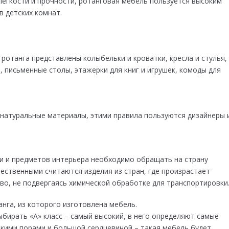
легкости и прочности, ротанговая мебель пользуется высоким
 детских комнат.
ротанга представлены колыбельки и кроватки, кресла и стулья,
и, письменные столы, этажерки для книг и игрушек, комоды для
и натуральные материалы, этими правила пользуются дизайнеры 
и и предметов интерьера необходимо обращать на страну
ественными считаются изделия из стран, где произрастает
тво, не подвергаясь химической обработке для транспортировки
нга, из которого изготовлена мебель.
бирать «А» класс – самый высокий, в него определяют самые
лкими порами и большой сердцевиной – такая мебель будет