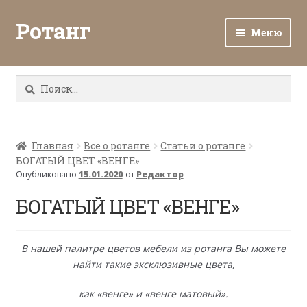
Ротанг
Меню
Разв
Каталог
вло
Найти:
мен
Доставка и оплата
Разв
О нас
вло
Главная
Все о ротанге
Статьи о ротанге
БОГАТЫЙ ЦВЕТ «ВЕНГЕ»
мен
Разв
Все о ротанге
Опубликовано
15.01.2020
от
Редактор
вло
мен
БОГАТЫЙ ЦВЕТ «ВЕНГЕ»
Ротанг оптом
Контакты
В нашей палитре цветов мебели из ротанга Вы можете
найти такие эксклюзивные цвета,
как «венге» и «венге матовый».