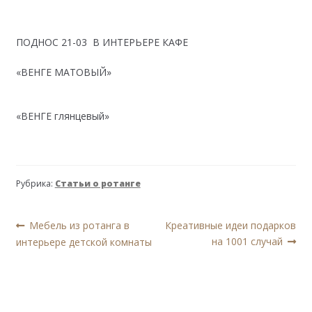
ПОДНОС 21-03 В ИНТЕРЬЕРЕ КАФЕ
«ВЕНГЕ МАТОВЫЙ»
«ВЕНГЕ глянцевый»
Рубрика:
Статьи о ротанге
Навигация
Предыдущая
Следующая
Мебель из ротанга в
Креативные идеи подарков
запись:
запись:
на 1001 случай
интерьере детской комнаты
по
записям