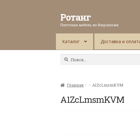
Ротанг
Плетеная мебель из Индонезии
Каталог
Доставка и оплат
Найти:
Главная
A1ZcLmsmKVM
A1ZcLmsmKVM