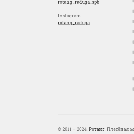
rotang_raduga_spb
Instagram
rotang_raduga
© 2011 – 2024,
Ротанг
. Плетёная м