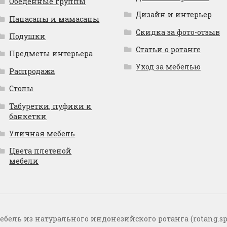
Обеденные группы
Дизайн и интерьер
Папасаны и мамасаны
Скидка за фото-отзыв
Подушки
Статьи о ротанге
Предметы интерьера
Уход за мебелью
Распродажа
Столы
Табуретки, пуфики и
банкетки
Уличная мебель
Цвета плетеной
мебели
ебель из натурального индонезийского ротанга (rotang.sp