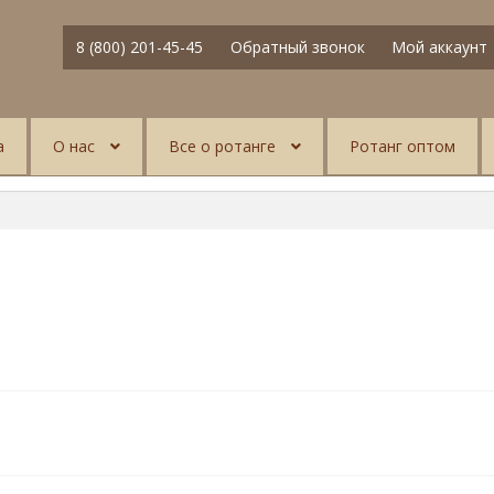
8 (800) 201-45-45
Обратный звонок
Мой аккаунт
а
О нас
Все о ротанге
Ротанг оптом