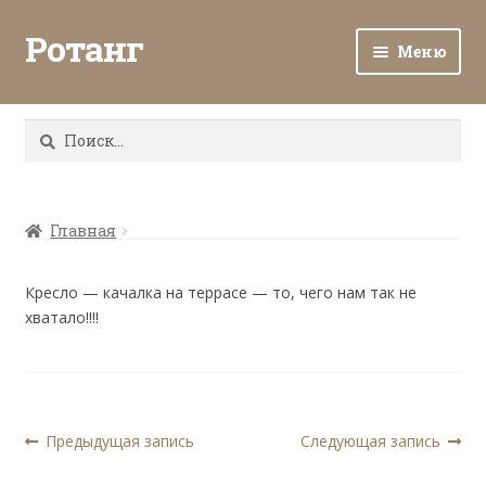
Ротанг
Меню
Разв
Каталог
вло
Найти:
мен
Доставка и оплата
Разв
О нас
вло
Главная
мен
Разв
Все о ротанге
вло
Кресло — качалка на террасе — то, чего нам так не
мен
хватало!!!!
Ротанг оптом
Контакты
Навигация
Предыдущая
Следующая
Предыдущая запись
Следующая запись
запись:
запись:
по