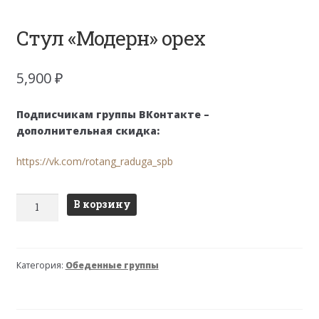
Стул «Модерн» орех
5,900
₽
Подписчикам группы ВКонтакте –
дополнительная скидка:
https://vk.com/rotang_raduga_spb
Количество
В корзину
товара
Стул
"Модерн"
Категория:
Обеденные группы
орех