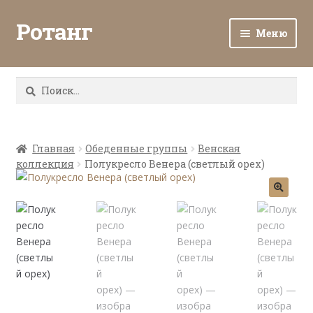
Ротанг
Меню
Разв
Каталог
вло
Найти:
мен
Доставка и оплата
Разв
О нас
вло
Главная
Обеденные группы
Венская
коллекция
Полукресло Венера (светлый орех)
мен
Разв
Все о ротанге
вло
мен
Ротанг оптом
Контакты