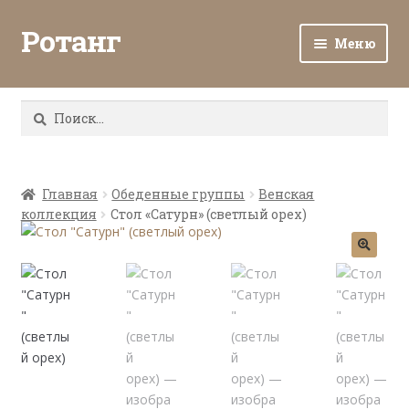
Ротанг
Меню
Разв
Каталог
вло
Найти:
мен
Доставка и оплата
Разв
О нас
вло
Главная
Обеденные группы
Венская
коллекция
Стол «Сатурн» (светлый орех)
мен
Разв
Все о ротанге
вло
мен
Ротанг оптом
Контакты