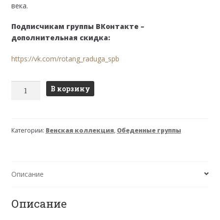
века.
Подписчикам группы ВКонтакте –
дополнительная скидка:
https://vk.com/rotang_raduga_spb
Количество
В корзину
товара
Стол
"Сатурн"
Категории:
Венская коллекция
,
Обеденные группы
(светлый
орех)
Описание
Описание