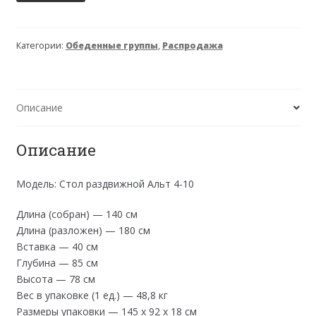
товара
Стол
деревянный
Категории:
Обеденные группы
,
Распродажа
"Альт
4-
10"
раздвижной
Описание
АКЦИЯ
Описание
Модель: Стол раздвижной Альт 4-10
Длина (собран) — 140 см
Длина (разложен) — 180 см
Вставка — 40 см
Глубина — 85 см
Высота — 78 см
Вес в упаковке (1 ед.) — 48,8 кг
Размеры упаковки — 145 x 92 x 18 см