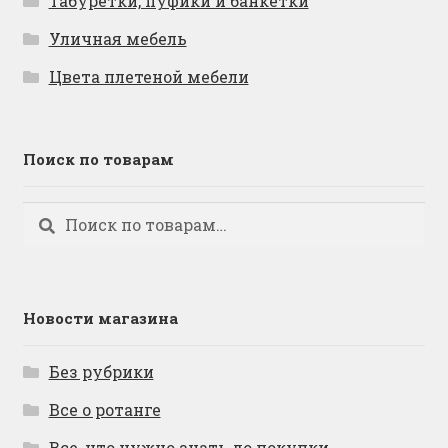
Табуретки, пуфики и банкетки
Уличная мебель
Цвета плетеной мебели
Поиск по товарам
Искать:
Поиск
Новости магазина
Без рубрики
Все о ротанге
Все, что нужно знать до покупки