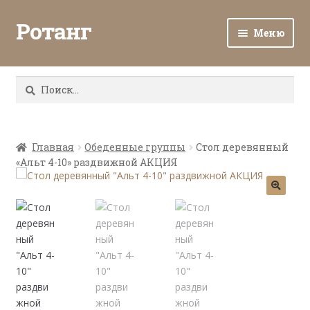
Ротанг
Меню
Разв
Каталог
вло
Найти:
мен
Доставка и оплата
Разв
О нас
вло
Главная
Обеденные группы
Стол деревянный
«Альт 4-10» раздвижной АКЦИЯ
мен
Разв
Все о ротанге
вло
мен
Ротанг оптом
Контакты