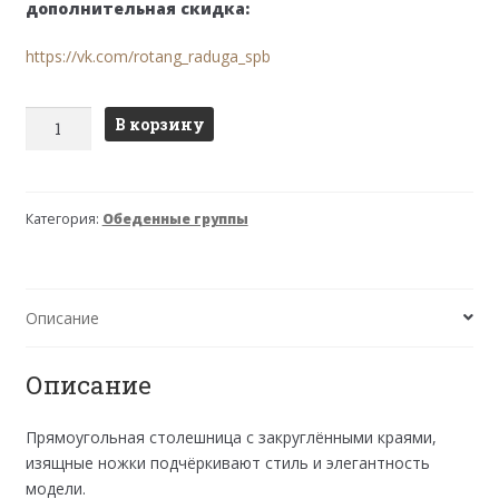
дополнительная скидка:
https://vk.com/rotang_raduga_spb
Количество
В корзину
товара
Стол
"Модерн-1"
Категория:
Обеденные группы
коричневый
Описание
Описание
Прямоугольная столешница с закруглёнными краями,
изящные ножки подчёркивают стиль и элегантность
модели.