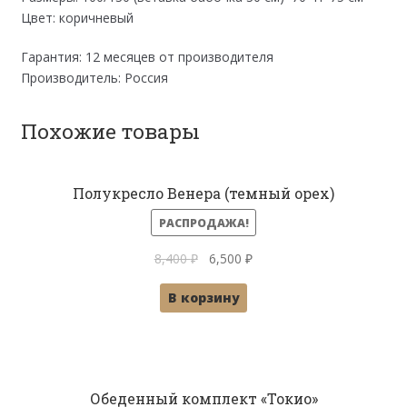
Цвет: коричневый
Гарантия: 12 месяцев от производителя
Производитель: Россия
Похожие товары
Полукресло Венера (темный орех)
РАСПРОДАЖА!
Первоначальная
Текущая
8,400
₽
6,500
₽
цена
цена:
В корзину
составляла
6,500 ₽.
8,400 ₽.
Обеденный комплект «Токио»