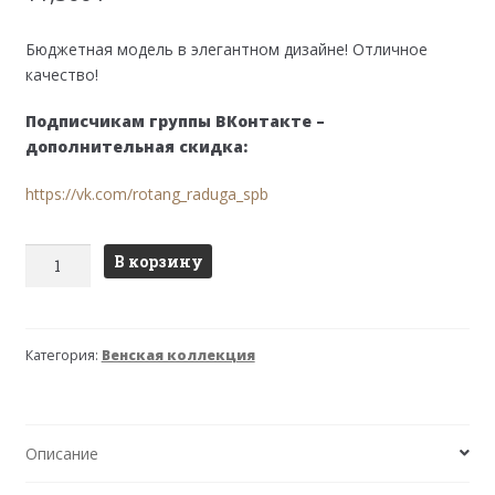
Бюджетная модель в элегантном дизайне! Отличное
качество!
Подписчикам группы ВКонтакте –
дополнительная скидка:
https://vk.com/rotang_raduga_spb
Количество
В корзину
товара
Стол
обеденный
Категория:
Венская коллекция
Грац
900
(светлый)
Описание