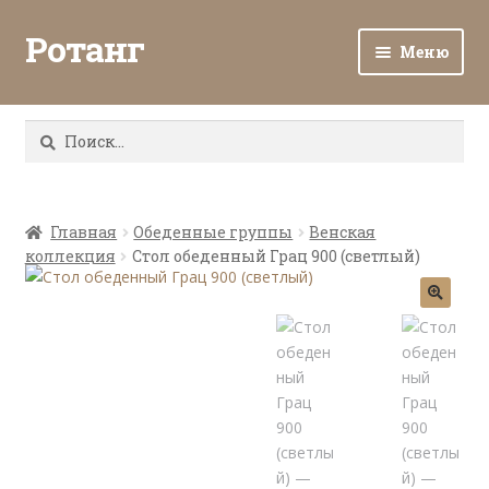
Ротанг
Меню
Разв
Каталог
вло
Найти:
мен
Доставка и оплата
Разв
О нас
вло
Главная
Обеденные группы
Венская
коллекция
Стол обеденный Грац 900 (светлый)
мен
Разв
Все о ротанге
вло
мен
Ротанг оптом
Контакты