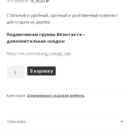
Первоначальная
Текущая
11,500
₽
9,900
₽
цена
цена:
составляла
9,900 ₽.
Стильный и удобный, прочный и долговечный комплект
11,500 ₽.
для отдыха из дерева.
Подписчикам группы ВКонтакте –
дополнительная скидка:
https://vk.com/rotang_raduga_spb
Количество
В корзину
товара
СТЭНХАМН
гарнитур
Категория:
Деревянная садовая мебель
садовый
Описание