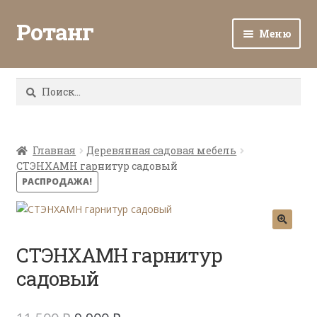
Ротанг
Меню
Разв
Каталог
вло
Найти:
мен
Доставка и оплата
Разв
О нас
вло
Главная
Деревянная садовая мебель
СТЭНХАМН гарнитур садовый
мен
Разв
Все о ротанге
РАСПРОДАЖА!
вло
мен
Ротанг оптом
Контакты
СТЭНХАМН гарнитур
садовый