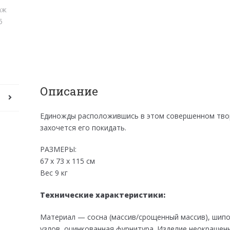
Описание
Единожды расположившись в этом совершенном твор
захочется его покидать.
РАЗМЕРЫ:
67 х 73 х 115 см
Вес 9 кг
Технические характеристики:
Материал — сосна (массив/срощенный массив), шип
узлов, оцинкованная фурнитура. Изделие неокрашенн