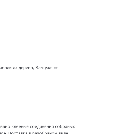
ении из дерева, Вам уже не
овано-клееные соединения собраных
ое. Поставка в разобраном виде,