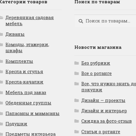
Категории товаров
Поиск по товарам
Деревянная садовая
Искать:
Поиск
мебель
Диваны
Комоды, этажерки,
Новости магазина
шкафы
Комплекты
Без рубрики
Кресла и стулья
Все о ротанге
Кресла-качалки
Все, что нужно знать д
покупки
Мебель под заказ
Дизайн — проекты
Обеденные группы
Дизайн и интерьер
Папасаны и мамасаны
Скидка за фото-отзыв
Подушки
Статьи о ротанге
Предметы интерьера