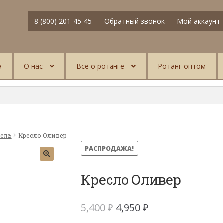
8 (800) 201-45-45
Обратный звонок
Мой аккаунт
а
О нас
Все о ротанге
Ротанг оптом
бель
Кресло Оливер
РАСПРОДАЖА!
Кресло Оливер
Первоначальная
Текущая
5,400
₽
4,950
₽
цена
цена: