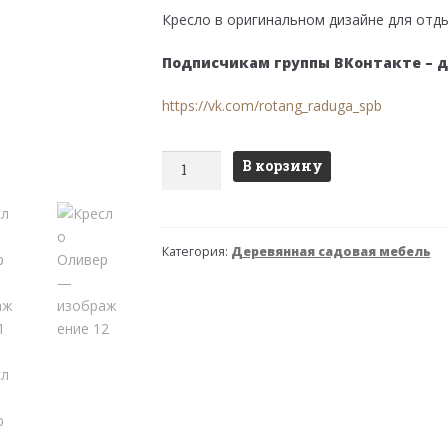
составляла
4,950 ₽.
Кресло в оригинальном дизайне для отды
5,400 ₽.
Подписчикам группы ВКонтакте – 
https://vk.com/rotang_raduga_spb
Количество
В корзину
товара
Кресло
Оливер
Категория:
Деревянная садовая мебель