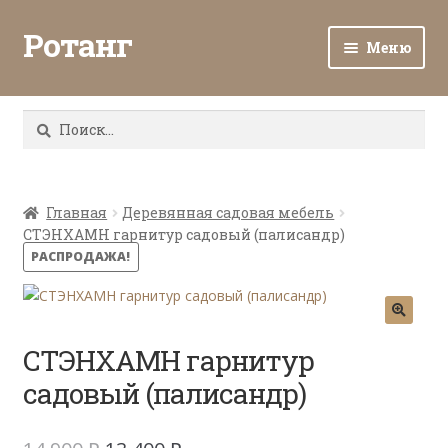
Ротанг
Меню
Разв
Каталог
вло
Найти:
мен
Доставка и оплата
Разв
О нас
вло
Главная
Деревянная садовая мебель
СТЭНХАМН гарнитур садовый (палисандр)
мен
Разв
Все о ротанге
РАСПРОДАЖА!
вло
мен
Ротанг оптом
Контакты
СТЭНХАМН гарнитур
садовый (палисандр)