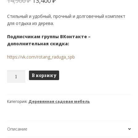
Первоначальная
Текущая
14,900
₽
13,400
₽
цена
цена:
составляла
13,400 ₽.
Стильный и удобный, прочный и долговечный комплект
14,900 ₽.
для отдыха из дерева.
Подписчикам группы ВКонтакте –
дополнительная скидка:
https://vk.com/rotang_raduga_spb
Количество
В корзину
товара
СТЭНХАМН
гарнитур
Категория:
Деревянная садовая мебель
садовый
(палисандр)
Описание