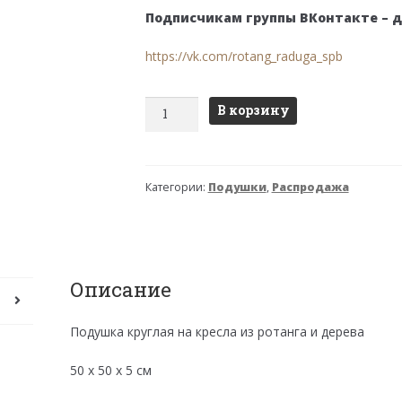
составляла
350 ₽.
Подписчикам группы ВКонтакте – 
700 ₽.
https://vk.com/rotang_raduga_spb
Количество
В корзину
товара
Подушка
для
Категории:
Подушки
,
Распродажа
кресла
(универсальная)
Описание
Подушка круглая на кресла из ротанга и дерева
50 х 50 х 5 см