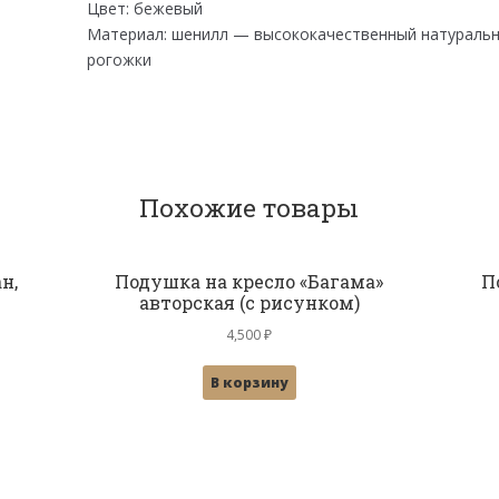
Цвет: бежевый
Материал: шенилл — высококачественный натуральн
рогожки
Похожие товары
н,
Подушка на кресло «Багама»
П
авторская (с рисунком)
4,500
₽
В корзину