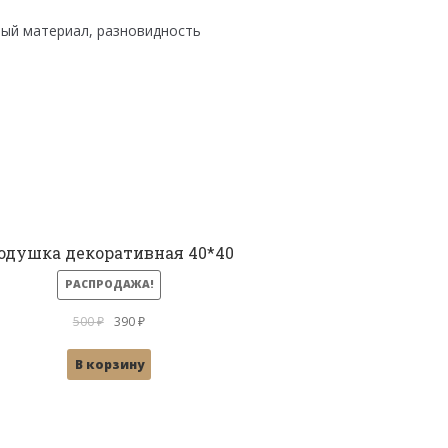
ый материал, разновидность
одушка декоративная 40*40
РАСПРОДАЖА!
Первоначальная
Текущая
500
₽
390
₽
цена
цена:
В корзину
составляла
390 ₽.
500 ₽.