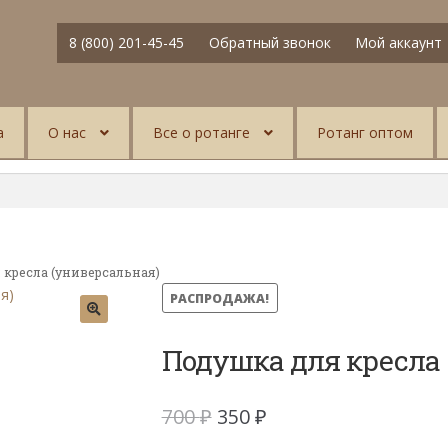
8 (800) 201-45-45
Обратный звонок
Мой аккаунт
а
О нас
Все о ротанге
Ротанг оптом
кресла (универсальная)
РАСПРОДАЖА!
Подушка для кресла 
Первоначальная
Текущая
700
₽
350
₽
цена
цена: