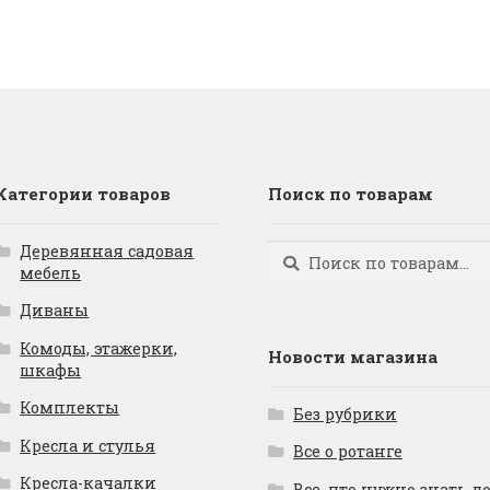
Категории товаров
Поиск по товарам
Деревянная садовая
Искать:
Поиск
мебель
Диваны
Комоды, этажерки,
Новости магазина
шкафы
Комплекты
Без рубрики
Кресла и стулья
Все о ротанге
Кресла-качалки
Все, что нужно знать д