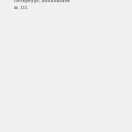
Петербург, Волхонское
о
ш. 111