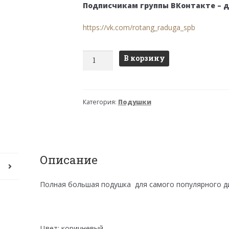
Подписчикам группы ВКонтакте – 
https://vk.com/rotang_raduga_spb
Количество
В корзину
товара
Подушка
на
Категория:
Подушки
диван
"Багама",
полная
коричневая,
ткань:
Описание
твил
Полная большая подушка для самого популярного ди
Цвет: коричневый.