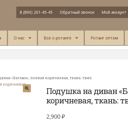
8 (800) 201-45-45
Обратный звонок
Мой аккаунт
а
О нас
Все о ротанге
Ротанг оптом
иван «Багама», полная коричневая, ткань: твил
Подушка на диван «Б
коричневая, ткань: т
2,900
₽