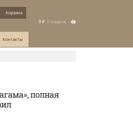
Корзина
0
₽
0 товаров
Контакты
агама», полная
вил