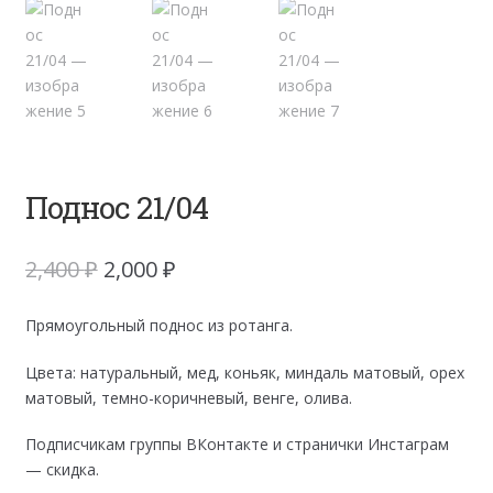
Поднос 21/04
Первоначальная
Текущая
2,400
₽
2,000
₽
цена
цена:
составляла
2,000 ₽.
Прямоугольный поднос из ротанга.
2,400 ₽.
Цвета: натуральный, мед, коньяк, миндаль матовый, орех
матовый, темно-коричневый, венге, олива.
Подписчикам группы ВКонтакте и странички Инстаграм
— скидка.