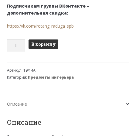
Подписчикам группы ВКонтакте –
дополнительная скидка:
https://vk.com/rotang_raduga_spb
Количество
В корзину
товара
Сундук
большой
Артикул:
19/14А
19/14A
Категория:
Предметы интерьера
Описание
Описание