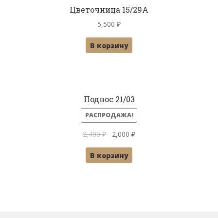
Цветочница 15/29A
5,500
₽
В корзину
Поднос 21/03
РАСПРОДАЖА!
Первоначальная
Текущая
2,400
₽
2,000
₽
цена
цена:
В корзину
составляла
2,000 ₽.
2,400 ₽.