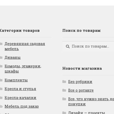
Категории товаров
Поиск по товарам
Деревянная садовая
Искать:
Поиск
мебель
Диваны
Комоды, этажерки,
Новости магазина
шкафы
Комплекты
Без рубрики
Кресла и стулья
Все о ротанге
Кресла-качалки
Все, что нужно знать д
покупки
Мебель под заказ
Дизайн — проекты