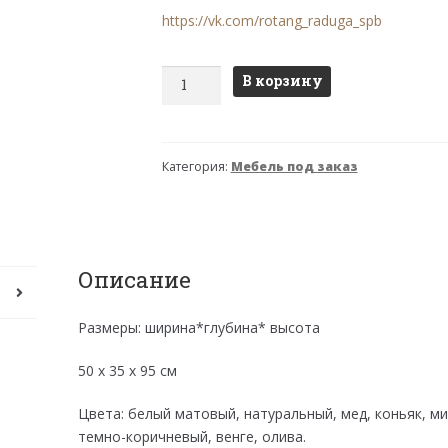
https://vk.com/rotang_raduga_spb
Количество
В корзину
товара
19/10
Комод
Категория:
Мебель под заказ
Описание
Размеры: ширина*глубина* высота
50 х 35 х 95 см
Цвета: белый матовый, натуральный, мед, коньяк, м
темно-коричневый, венге, олива.