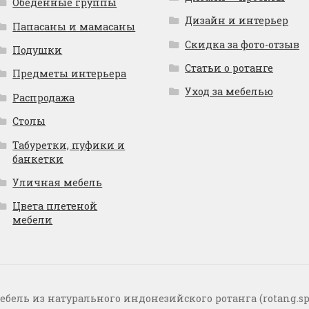
Обеденные группы
Дизайн и интерьер
Папасаны и мамасаны
Скидка за фото-отзыв
Подушки
Статьи о ротанге
Предметы интерьера
Уход за мебелью
Распродажа
Столы
Табуретки, пуфики и
банкетки
Уличная мебель
Цвета плетеной
мебели
ебель из натурального индонезийского ротанга (rotang.sp