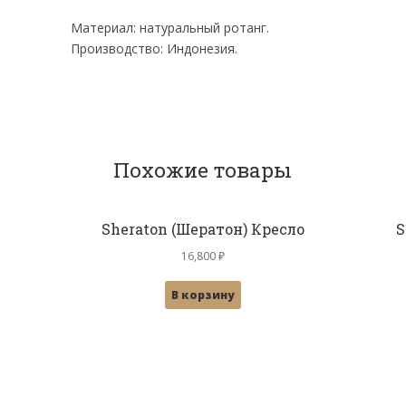
Материал: натуральный ротанг.
Производство: Индонезия.
Похожие товары
Sheraton (Шератон) Кресло
S
16,800
₽
В корзину