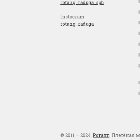
rotang_raduga_spb
Instagram
rotang_raduga
© 2011 – 2024,
Ротанг
. Плетёная м