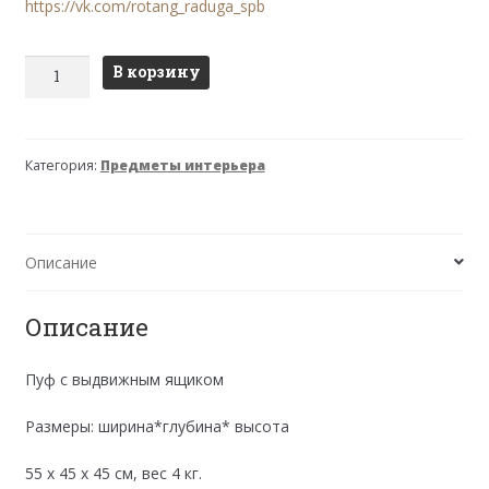
https://vk.com/rotang_raduga_spb
Количество
В корзину
товара
Пуф
12/20
Категория:
Предметы интерьера
Описание
Описание
Пуф с выдвижным ящиком
Размеры: ширина*глубина* высота
55 х 45 х 45 см, вес 4 кг.