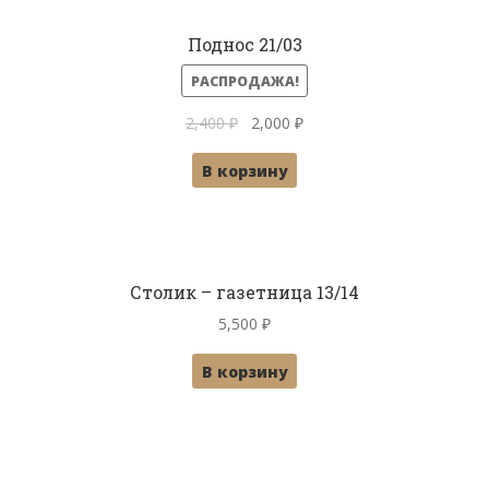
Поднос 21/03
РАСПРОДАЖА!
Первоначальная
Текущая
2,400
₽
2,000
₽
цена
цена:
В корзину
составляла
2,000 ₽.
2,400 ₽.
Столик – газетница 13/14
5,500
₽
В корзину