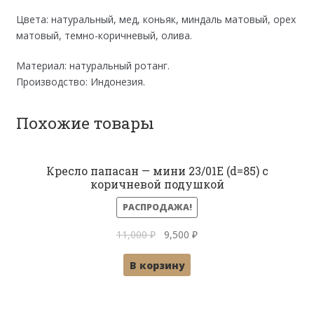
Цвета: натуральный, мед, коньяк, миндаль матовый, орех
матовый, темно-коричневый, олива.
Материал: натуральный ротанг.
Производство: Индонезия.
Похожие товары
Кресло папасан — мини 23/01Е (d=85) с
коричневой подушкой
РАСПРОДАЖА!
Первоначальная
Текущая
11,000
₽
9,500
₽
цена
цена:
В корзину
составляла
9,500 ₽.
11,000 ₽.