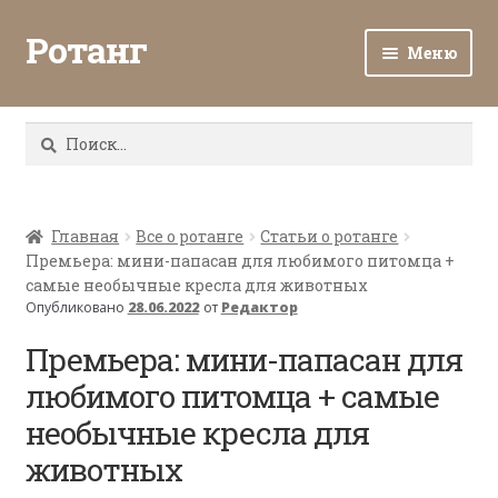
Ротанг
Меню
Разв
Каталог
вло
Найти:
мен
Доставка и оплата
Разв
О нас
вло
Главная
Все о ротанге
Статьи о ротанге
Премьера: мини-папасан для любимого питомца +
мен
Разв
Все о ротанге
самые необычные кресла для животных
вло
Опубликовано
28.06.2022
от
Редактор
мен
Ротанг оптом
Премьера: мини-папасан для
любимого питомца + самые
Контакты
необычные кресла для
животных