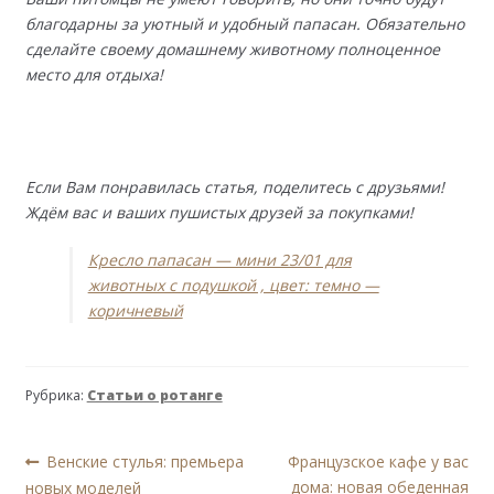
благодарны за уютный и удобный папасан. Обязательно
сделайте своему домашнему животному полноценное
место для отдыха!
Если Вам понравилась статья, поделитесь с друзьями!
Ждём вас и ваших пушистых друзей за покупками!
Кресло папасан — мини 23/01 для
животных с подушкой , цвет: темно —
коричневый
Рубрика:
Статьи о ротанге
Навигация
Предыдущая
Следующая
Венские стулья: премьера
Французское кафе у вас
запись:
запись:
дома: новая обеденная
новых моделей