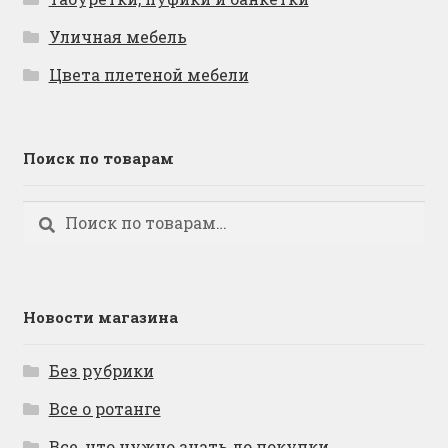
Уличная мебель
Цвета плетеной мебели
Поиск по товарам
Искать:
Поиск
Новости магазина
Без рубрики
Все о ротанге
Все, что нужно знать до покупки