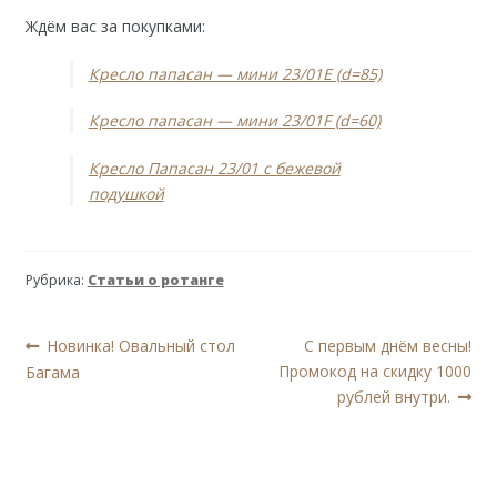
Ждём вас за покупками:
Кресло папасан — мини 23/01Е (d=85)
Кресло папасан — мини 23/01F (d=60)
Кресло Папасан 23/01 с бежевой
подушкой
Рубрика:
Статьи о ротанге
Навигация
Предыдущая
Следующая
Новинка! Овальный стол
С первым днём весны!
запись:
запись:
Промокод на скидку 1000
Багама
по
рублей внутри.
записям