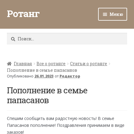
Ротанг
Меню
Разв
Каталог
вло
Найти:
мен
Доставка и оплата
Разв
О нас
вло
Главная
Все о ротанге
Статьи о ротанге
Пополнение в семье папасанов
мен
Разв
Все о ротанге
Опубликовано
26.01.2023
от
Редактор
вло
мен
Пополнение в семье
Ротанг оптом
папасанов
Контакты
Спешим сообщить вам радостную новость! В семье
Папасанов пополнение! Поздравления принимаем в виде
заказов!