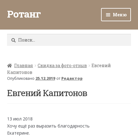
Ротанг
Меню
Разв
Каталог
вло
Найти:
мен
Доставка и оплата
Разв
О нас
вло
Главная
Скидка за фото-отзыв
Евгений
Капитонов
мен
Разв
Все о ротанге
Опубликовано
25.12.2019
от
Редактор
вло
мен
Евгений Капитонов
Ротанг оптом
Контакты
13 июл 2018
Хочу ещё раз выразить благодарность
Екатерине.