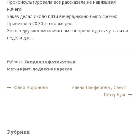
Проконсультировала,все рассказала,не навязывая
ничего.
Заказ делал около пяти вечера,нужно было срочно.
Привезли в 20.30 этого же дня.
Хотя в других компаниях нам говорили ждать чуть ли ни
недели две .
Рубрика:
Скидка за фото-отзыв
Метки
крит
,
подвесное кресло
Навигация
Предыдущая
Следующая
Юлия Воронова
Елена Панферова , Санкт —
запись:
запись:
Петербург
по
записям
Рубрики