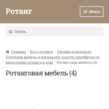
Ротанг
Меню
Разв
Каталог
вло
Найти:
мен
Доставка и оплата
Разв
О нас
вло
Главная
Все о ротанге
Дизайн и интерьер
Плетеная мебель в интерьере: советы дизайнера по
мен
Разв
Все о ротанге
включение ротанга в дом
Ротанговая мебель (4)
вло
мен
Ротанговая мебель (4)
Ротанг оптом
Контакты