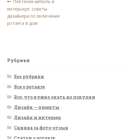
Навигация
Предыдущая
Плетеная мебель в
запись:
интерьере: советы
по
дизайнера по включение
записям
ротанга в дом
Рубрики
Без рубрики
Все о ротанге
Все, что нужно знать до покупки
Дизайн — проекты
Дизайн и интерьер
Скидка за фото-отзыв
Статьи о ротанге