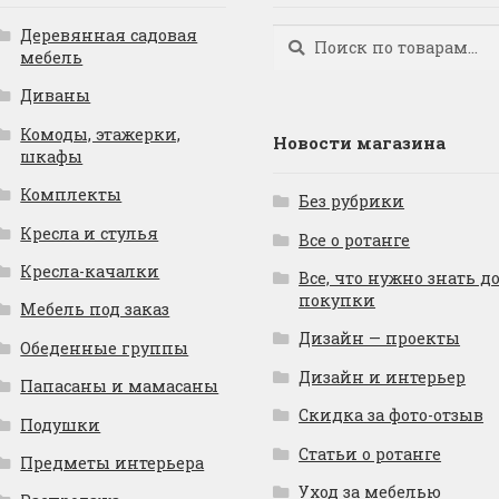
Деревянная садовая
Искать:
Поиск
мебель
Диваны
Комоды, этажерки,
Новости магазина
шкафы
Комплекты
Без рубрики
Кресла и стулья
Все о ротанге
Кресла-качалки
Все, что нужно знать д
покупки
Мебель под заказ
Дизайн — проекты
Обеденные группы
Дизайн и интерьер
Папасаны и мамасаны
Скидка за фото-отзыв
Подушки
Статьи о ротанге
Предметы интерьера
Уход за мебелью