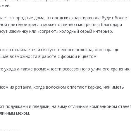
ожей.
ает загородные дома, в городских квартирах она будет более
тиной плетёное кресло может отлично смотреться благодаря
несут изюминку или «согреют» холодный серый интерьер.
 изготавливается из искусственного волокна, оно гораздо
ьшие возможности в работе с формой и цветом.
е ухода а также возможности всесезонного уличного хранения.
ом из ротанга, когда волокном оплетают каркас, или иметь
ют подушками и пледами, на зиму отличным компаньоном стане
длинным мехом.