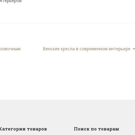
интерьеров
Следующая
ировочным
Венские кресла в современном интерьере
запись:
Категории товаров
Поиск по товарам