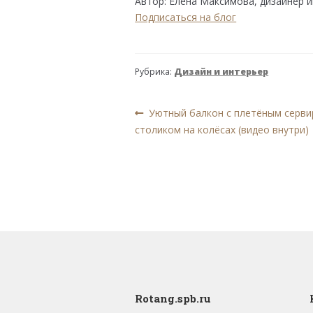
Автор: Елена Максимова, дизайнер 
Подписаться на блог
Рубрика:
Дизайн и интерьер
Навигация
Предыдущая
Уютный балкон с плетёным серв
запись:
столиком на колёсах (видео внутри)
по
записям
Rotang.spb.ru