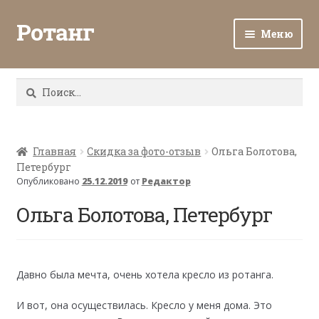
Ротанг
Меню
Разв
Каталог
вло
Найти:
мен
Доставка и оплата
Разв
О нас
вло
Главная
Скидка за фото-отзыв
Ольга Болотова,
Петербург
мен
Разв
Все о ротанге
Опубликовано
25.12.2019
от
Редактор
вло
мен
Ольга Болотова, Петербург
Ротанг оптом
Контакты
Давно была мечта, очень хотела кресло из ротанга.
И вот, она осуществилась. Кресло у меня дома. Это