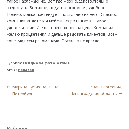
такое наслаждение. Вот где можно,действительно,
отдохнуть. Большое, подушка огромная, удобное.
Только, кошка претендует, постоянно на него. Спасибо
компании «Плетёная мебель из ротанга» за такое
удовольствие. И ещё, очень хорошая цена. Компании
желаю процветания и дальше радовать клиентов. Всем
советую,всем рекомендую. Сказка, а не кресло.
Рубрика:
Скидка за фото-отзыв
Метка
папасан
Навигация
Предыдущая
Следующая
Марина Гуськова, Санкт
Иван Сергеевич,
запись:
запись:
Ленинградская область
— Петербург
по
записям
Рубрики