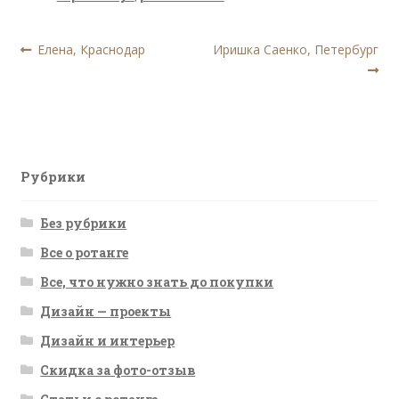
Навигация
Предыдущая
Следующая
Елена, Краснодар
Иришка Саенко, Петербург
запись:
запись:
по
записям
Рубрики
Без рубрики
Все о ротанге
Все, что нужно знать до покупки
Дизайн — проекты
Дизайн и интерьер
Скидка за фото-отзыв