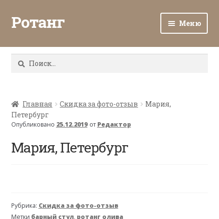
Ротанг
Меню
Разв
Каталог
вло
Найти:
мен
Доставка и оплата
Разв
О нас
вло
Главная
Скидка за фото-отзыв
Мария,
Петербург
мен
Разв
Все о ротанге
Опубликовано
25.12.2019
от
Редактор
вло
мен
Мария, Петербург
Ротанг оптом
Контакты
Рубрика:
Скидка за фото-отзыв
Метки
барный стул
,
ротанг олива