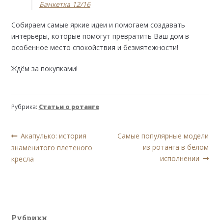
Банкетка 12/16
Собираем самые яркие идеи и помогаем создавать
интерьеры, которые помогут превратить Ваш дом в
особенное место спокойствия и безмятежности!
Ждём за покупками!
Рубрика:
Статьи о ротанге
Навигация
Предыдущая
Следующая
Акапулько: история
Самые популярные модели
запись:
запись:
из ротанга в белом
знаменитого плетеного
по
исполнении
кресла
записям
Рубрики