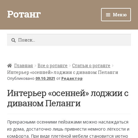
Ротанг
Меню
Разв
Каталог
вло
Найти:
мен
Доставка и оплата
Разв
О нас
вло
Главная
Все о ротанге
Статьи о ротанге
Интерьер «осенней» лоджии с диваном Пеланги
мен
Разв
Все о ротанге
Опубликовано
09.10.2021
от
Редактор
вло
мен
Интерьер «осенней» лоджии с
Ротанг оптом
диваном Пеланги
Контакты
Прекрасными осенними пейзажами можно наслаждаться
из дома, достаточно лишь привнести немного лёгкости и
комфорта. При виде плетёной мебели становится уютно