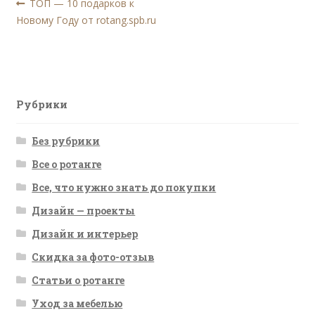
Навигация
Предыдущая
ТОП — 10 подарков к
запись:
Новому Году от rotang.spb.ru
по
записям
Рубрики
Без рубрики
Все о ротанге
Все, что нужно знать до покупки
Дизайн — проекты
Дизайн и интерьер
Скидка за фото-отзыв
Статьи о ротанге
Уход за мебелью