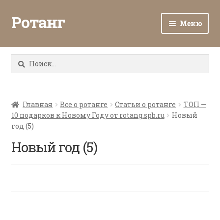
Ротанг
Меню
Разв
Каталог
вло
Найти:
мен
Доставка и оплата
Разв
О нас
вло
Главная
Все о ротанге
Статьи о ротанге
ТОП —
10 подарков к Новому Году от rotang.spb.ru
Новый
мен
Разв
Все о ротанге
год (5)
вло
мен
Новый год (5)
Ротанг оптом
Контакты