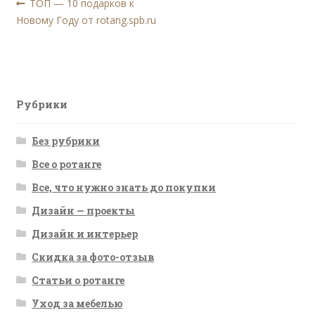
Навигация
Предыдущая
ТОП — 10 подарков к
запись:
Новому Году от rotang.spb.ru
по
записям
Рубрики
Без рубрики
Все о ротанге
Все, что нужно знать до покупки
Дизайн — проекты
Дизайн и интерьер
Скидка за фото-отзыв
Статьи о ротанге
Уход за мебелью