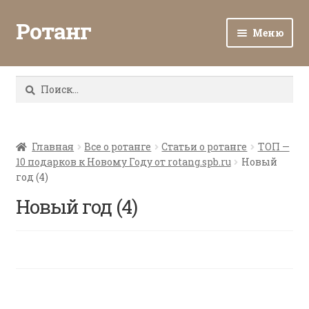
Ротанг
Меню
Разв
Каталог
вло
Найти:
мен
Доставка и оплата
Разв
О нас
вло
Главная
Все о ротанге
Статьи о ротанге
ТОП —
10 подарков к Новому Году от rotang.spb.ru
Новый
мен
Разв
Все о ротанге
год (4)
вло
мен
Новый год (4)
Ротанг оптом
Контакты