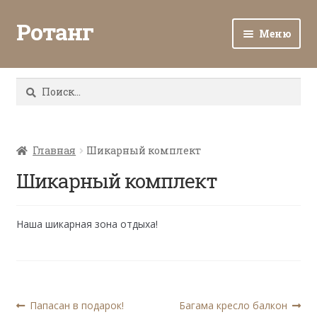
Ротанг
Меню
Разв
Каталог
вло
Найти:
мен
Доставка и оплата
Разв
О нас
вло
Главная
Шикарный комплект
мен
Разв
Шикарный комплект
Все о ротанге
вло
мен
Ротанг оптом
Наша шикарная зона отдыха!
Контакты
Навигация
Предыдущая
Следующая
Папасан в подарок!
Багама кресло балкон