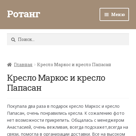
Ротанг
Меню
Разв
Каталог
вло
Найти:
мен
Доставка и оплата
Разв
О нас
вло
Главная
Кресло Маркос и кресло Папасан
мен
Разв
Кресло Маркос и кресло
Все о ротанге
вло
Папасан
мен
Ротанг оптом
Контакты
Покупала два раза в подарок кресло Маркос и кресло
Папасан, очень понравились кресла. К сожалению фото
нет возможности прикрепить. Общалась с менеджером
Анастасией, очень вежливая, всегда подскажет,всегда на
связи, помогла в организации доставки. Все на высоком