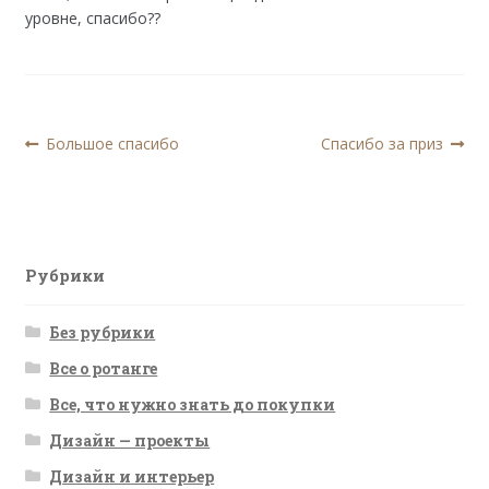
уровне, спасибо??
Навигация
Предыдущая
Следующая
Большое спасибо
Спасибо за приз
запись:
запись:
по
записям
Рубрики
Без рубрики
Все о ротанге
Все, что нужно знать до покупки
Дизайн — проекты
Дизайн и интерьер