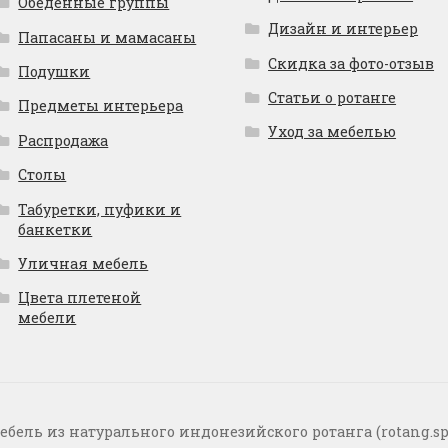
Обеденные группы
Дизайн и интерьер
Папасаны и мамасаны
Скидка за фото-отзыв
Подушки
Статьи о ротанге
Предметы интерьера
Уход за мебелью
Распродажа
Столы
Табуретки, пуфики и
банкетки
Уличная мебель
Цвета плетеной
мебели
ебель из натурального индонезийского ротанга (rotang.sp