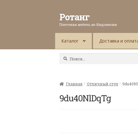
Ротанг
Плетеная мебель из Индонезии
Каталог
Доставка и оплат
Найти:
Главная
Отличный стул
9du40N
9du40NlDqTg