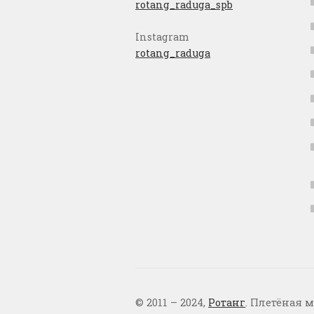
rotang_raduga_spb
Instagram
rotang_raduga
© 2011 – 2024,
Ротанг
. Плетёная м