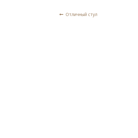
Навигация
Предыдущая
Отличный стул
запись:
по
записям