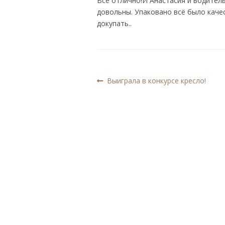
Всё отлично!И Анастасия и водител
довольны. Упаковано всё было каче
докупать..
Навигация
Предыдущая
Выиграла в конкурсе кресло!
запись:
по
записям