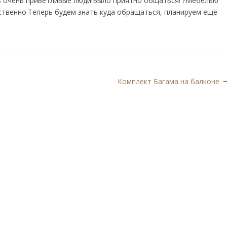
ь очень приветливые люди!Было приятно общаться! ?Мебелью
ственно.Теперь будем знать куда обращаться, планируем ещё
Следующая
Комплект Багама на балконе
запись: