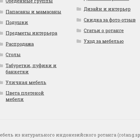
Обеденные группы
Дизайн и интерьер
Папасаны и мамасаны
Скидка за фото-отзыв
Подушки
Статьи о ротанге
Предметы интерьера
Уход за мебелью
Распродажа
Столы
Табуретки, пуфики и
банкетки
Уличная мебель
Цвета плетеной
мебели
ебель из натурального индонезийского ротанга (rotang.sp