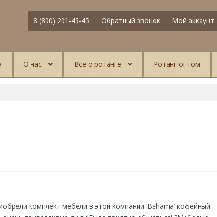
8 (800) 201-45-45
Обратный звонок
Мой аккаунт
а
О нас
Все о ротанге
Ротанг оптом
й
иобрели комплект мебели в этой компании ‘Bahama’ кофейный.