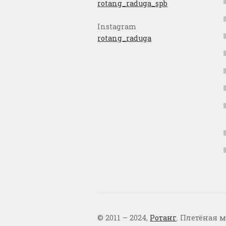
rotang_raduga_spb
Instagram
rotang_raduga
© 2011 – 2024,
Ротанг
. Плетёная м