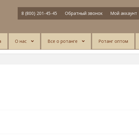
8 (800) 201-45-45
Обратный звонок
Мой аккаунт
а
О нас
Все о ротанге
Ротанг оптом