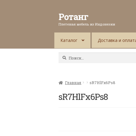
Ротанг
Плетеная мебель из Индонезии
Каталог
Доставка и оплат
Найти:
Главная
sR7HlFx6Ps8
sR7HlFx6Ps8