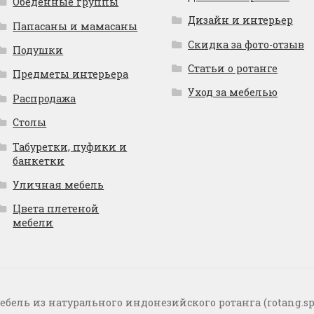
Обеденные группы
Дизайн и интерьер
Папасаны и мамасаны
Скидка за фото-отзыв
Подушки
Статьи о ротанге
Предметы интерьера
Уход за мебелью
Распродажа
Столы
Табуретки, пуфики и
банкетки
Уличная мебель
Цвета плетеной
мебели
ебель из натурального индонезийского ротанга (rotang.sp