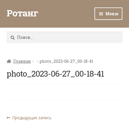
Ротанг
Меню
Разв
Каталог
вло
Найти:
мен
Доставка и оплата
Разв
О нас
вло
Главная
photo_2023-06-27_00-18-41
мен
Разв
photo_2023-06-27_00-18-41
Все о ротанге
вло
мен
Ротанг оптом
Контакты
Навигация
Предыдущая
Предыдущая запись
запись:
по