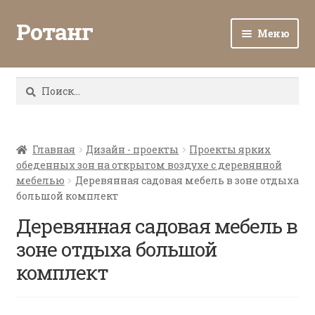
Ротанг
Меню
Разв
Каталог
вло
Найти:
мен
Доставка и оплата
Разв
О нас
вло
Главная
Дизайн - проекты
Проекты ярких
обеденных зон на открытом воздухе с деревянной
мен
Разв
Все о ротанге
мебелью
Деревянная садовая мебель в зоне отдыха
вло
большой комплект
мен
Ротанг оптом
Деревянная садовая мебель в
зоне отдыха большой
Контакты
комплект