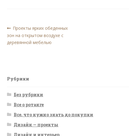
Навигация
Предыдущая
Проекты ярких обеденных
запись:
зон на открытом воздухе с
по
деревянной мебелью
записям
Рубрики
Без рубрики
Все о ротанге
Все, что нужно знать до покупки
Дизайн — проекты
Дизайн и интерьер