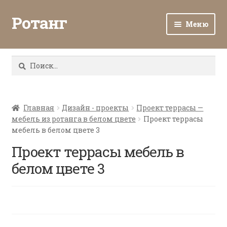
Ротанг
Меню
Разв
Каталог
вло
Найти:
мен
Доставка и оплата
Разв
О нас
вло
Главная
Дизайн - проекты
Проект террасы —
мебель из ротанга в белом цвете
Проект террасы
мен
Разв
Все о ротанге
мебель в белом цвете 3
вло
мен
Проект террасы мебель в
Ротанг оптом
белом цвете 3
Контакты