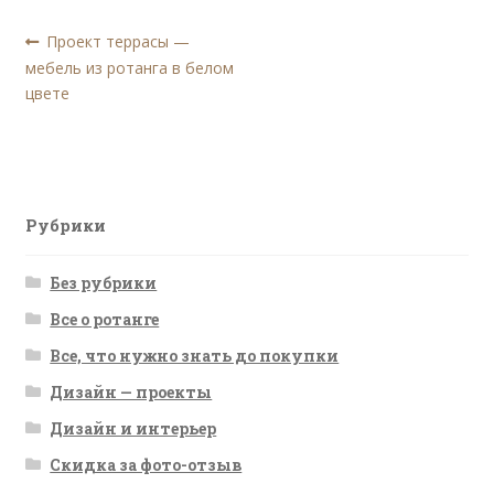
Навигация
Предыдущая
Проект террасы —
запись:
мебель из ротанга в белом
по
цвете
записям
Рубрики
Без рубрики
Все о ротанге
Все, что нужно знать до покупки
Дизайн — проекты
Дизайн и интерьер
Скидка за фото-отзыв