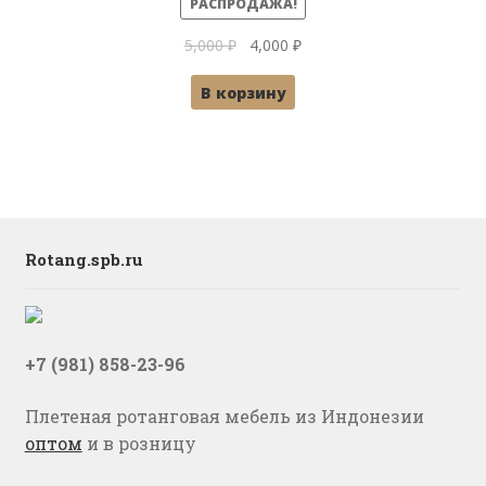
РАСПРОДАЖА!
Первоначальная
Текущая
5,000
₽
4,000
₽
цена
цена:
В корзину
составляла
4,000 ₽.
5,000 ₽.
Rotang.spb.ru
+7 (981) 858-23-96
Плетеная ротанговая мебель из Индонезии
оптом
и в розницу