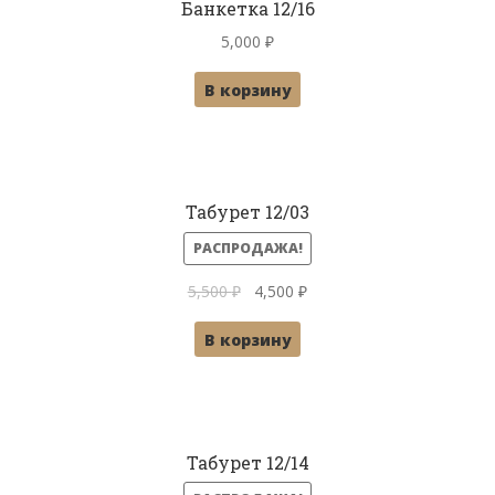
Банкетка 12/16
5,000
₽
В корзину
Табурет 12/03
РАСПРОДАЖА!
Первоначальная
Текущая
5,500
₽
4,500
₽
цена
цена:
В корзину
составляла
4,500 ₽.
5,500 ₽.
Табурет 12/14