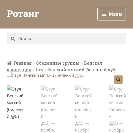
Ротанг
Меню
Разв
Каталог
вло
Найти:
мен
Доставка и оплата
Разв
О нас
вло
Главная
Обеденные группы
Венская
коллекция
Стул Венский мягкий (беленый дуб)
мен
Разв
Все о ротанге
вло
мен
Ротанг оптом
Контакты