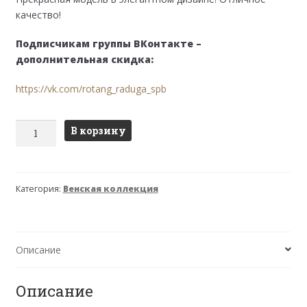
качество!
Подписчикам группы ВКонтакте –
дополнительная скидка:
https://vk.com/rotang_raduga_spb
Количество
В корзину
товара
Стул
Венский
Категория:
Венская коллекция
мягкий
(беленый
дуб)
Описание
Описание