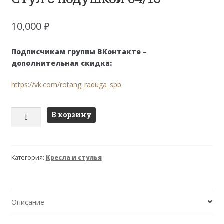
10,000
₽
Подписчикам группы ВКонтакте –
дополнительная скидка:
https://vk.com/rotang_raduga_spb
Количество
В корзину
товара
Стул
с
Категория:
Кресла и стулья
подушкой
04/16
Описание