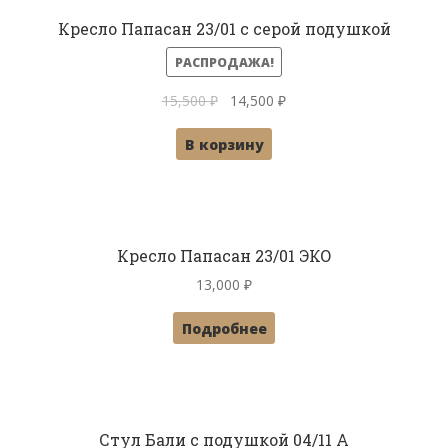
Кресло Папасан 23/01 с серой подушкой
РАСПРОДАЖА!
Первоначальная
Текущая
15,500
₽
14,500
₽
цена
цена:
В корзину
составляла
14,500 ₽.
15,500 ₽.
Кресло Папасан 23/01 ЭКО
13,000
₽
Подробнее
Стул Бали с подушкой 04/11 A