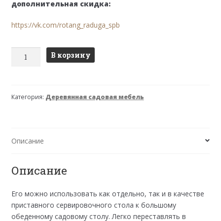
дополнительная скидка:
https://vk.com/rotang_raduga_spb
Количество
В корзину
товара
Стол
складной
Категория:
Деревянная садовая мебель
ОПУС
Описание
Описание
Его можно использовать как отдельно, так и в качестве
приставного сервировочного стола к большому
обеденному садовому столу. Легко переставлять в