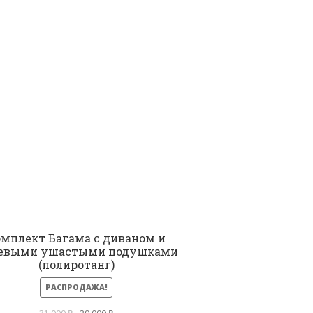
мплект Багама с диваном и
евыми ушастыми подушками
(полиротанг)
РАСПРОДАЖА!
Первоначальная
Текущая