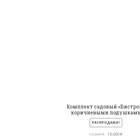
Комплект садовый «Бистро»
коричневыми подушкам
РАСПРОДАЖА!
Первоначальная
Текущая
13,800
₽
10,000
₽