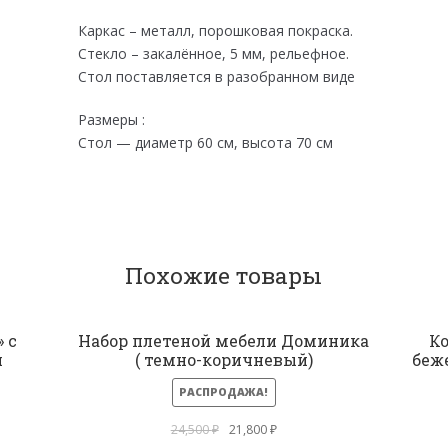
Каркас – металл, порошковая покраска.
Стекло – закалённое, 5 мм, рельефное.
Стол поставляется в разобранном виде
Размеры :
Стол — диаметр 60 см, высота 70 см
Похожие товары
 с
Набор плетеной мебели Доминика
Ко
и
( темно-коричневый)
беж
РАСПРОДАЖА!
Первоначальная
Текущая
24,500
₽
21,800
₽