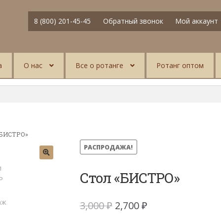
8 (800) 201-45-45
Обратный звонок
Мой аккаунт
а
О нас
Все о ротанге
Ротанг оптом
«БИСТРО»
РАСПРОДАЖА!
Стол «БИСТРО»
Первоначальная
Текущая
3,000
₽
2,700
₽
цена
цена: