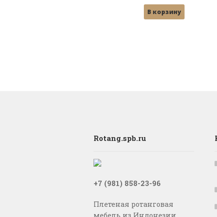
цена
цена:
В корзину
составляла
10,000 ₽.
13,800 ₽.
Rotang.spb.ru
+7 (981) 858-23-96
Плетеная ротанговая
мебель из Индонезии