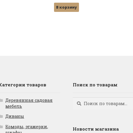
цена
цена:
В корзину
составляла
21,800 ₽.
24,500 ₽.
Категории товаров
Поиск по товарам
Деревянная садовая
Искать:
Поиск
мебель
Диваны
Комоды, этажерки,
Новости магазина
шкафы