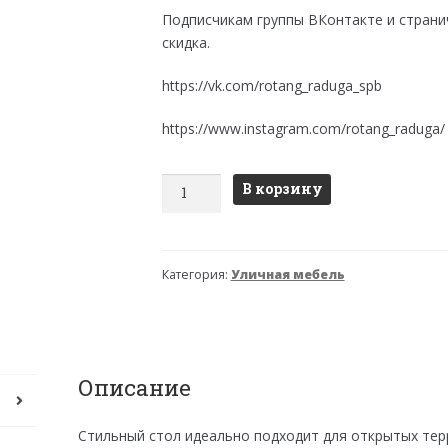
составляла
2,700 ₽.
Подписчикам группы ВКонтакте и страни
3,000 ₽.
скидка.
https://vk.com/rotang_raduga_spb
https://www.instagram.com/rotang_raduga/
Количество
В корзину
товара
Стол
"БИСТРО"
Категория:
Уличная мебель
Описание
Стильный стол идеально подходит для открытых терр