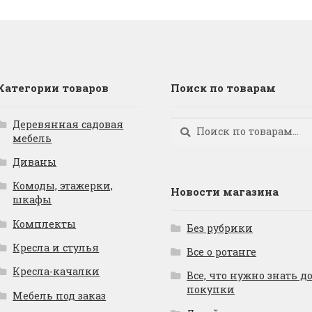
Категории товаров
Поиск по товарам
Деревянная садовая
Искать:
Поиск
мебель
Диваны
Комоды, этажерки,
Новости магазина
шкафы
Комплекты
Без рубрики
Кресла и стулья
Все о ротанге
Кресла-качалки
Все, что нужно знать д
покупки
Мебель под заказ