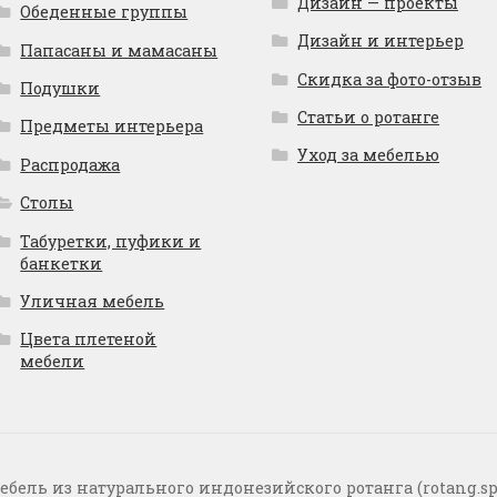
Дизайн — проекты
Обеденные группы
Дизайн и интерьер
Папасаны и мамасаны
Скидка за фото-отзыв
Подушки
Статьи о ротанге
Предметы интерьера
Уход за мебелью
Распродажа
Столы
Табуретки, пуфики и
банкетки
Уличная мебель
Цвета плетеной
мебели
ебель из натурального индонезийского ротанга (rotang.sp