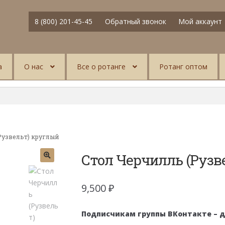
8 (800) 201-45-45
Обратный звонок
Мой аккаунт
а
О нас
Все о ротанге
Ротанг оптом
Рузвельт) круглый
Стол Черчилль (Рузв
9,500
₽
Подписчикам группы ВКонтакте – 