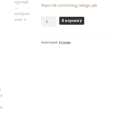
https://vk.com/rotang_raduga_spb
Количество
В корзину
товара
Стол
Черчилль
Категория:
Столы
(Рузвельт)
круглый