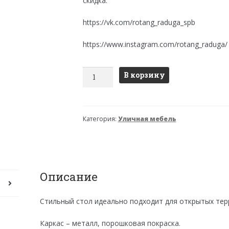
скидка.
https://vk.com/rotang_raduga_spb
https://www.instagram.com/rotang_raduga/
Количество
В корзину
товара
Стол
"БИСТРО"
Категория:
Уличная мебель
квадратный
Описание
Стильный стол идеально подходит для открытых терр
Каркас – металл, порошковая покраска.