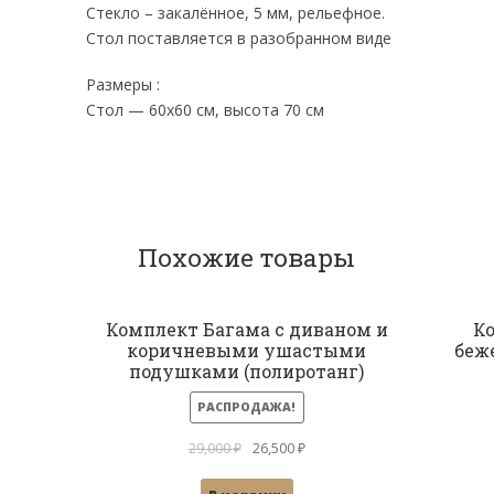
Стекло – закалённое, 5 мм, рельефное.
Стол поставляется в разобранном виде
Размеры :
Стол — 60х60 см, высота 70 см
Похожие товары
Комплект Багама с диваном и
Ко
коричневыми ушастыми
беж
подушками (полиротанг)
РАСПРОДАЖА!
Первоначальная
Текущая
29,000
₽
26,500
₽
цена
цена: