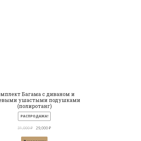
мплект Багама с диваном и
евыми ушастыми подушками
(полиротанг)
РАСПРОДАЖА!
Первоначальная
Текущая
31,000
₽
29,000
₽
цена
цена: