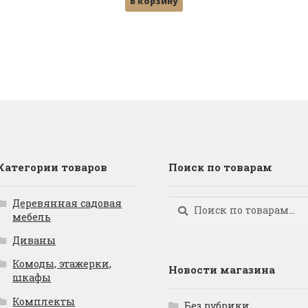
В корзину
составляла
26,500 ₽.
29,000 ₽.
Категории товаров
Поиск по товарам
Деревянная садовая
Искать:
Поиск
мебель
Диваны
Комоды, этажерки,
Новости магазина
шкафы
Комплекты
Без рубрики