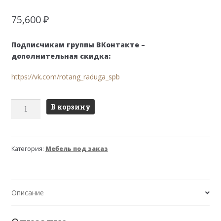
75,600
₽
Подписчикам группы ВКонтакте –
дополнительная скидка:
https://vk.com/rotang_raduga_spb
Количество
В корзину
товара
Sheraton
(Шератон)
Категория:
Мебель под заказ
Комплект
с
диваном
Описание