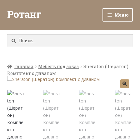
Ротанг
Меню
Разв
Каталог
вло
Найти:
мен
Доставка и оплата
Разв
О нас
вло
Главная
Мебель под заказ
Sheraton (Шератон)
Комплект с диваном
мен
Разв
Все о ротанге
вло
мен
Ротанг оптом
Контакты