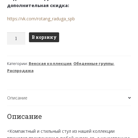
8,400 ₽.
дополнительная скидка:
https://vk.com/rotang_raduga_spb
Количество
В корзину
товара
Полукресло
Венера
Категории:
Венская коллекция
,
Обеденные группы
,
(темный
Распродажа
орех)
Описание
Описание
<Компактный и стильный стул из нашей коллекции