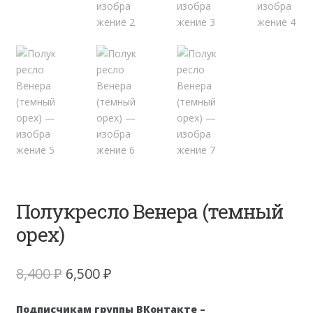
Полукресло Венера (темный
орех)
Первоначальная
Текущая
8,400
₽
6,500
₽
цена
цена:
составляла
6,500 ₽.
Подписчикам группы ВКонтакте –